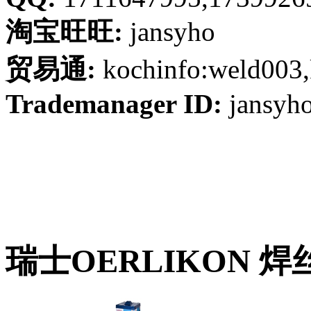
淘宝旺旺:
jansyho
贸易通:
kochinfo:weld003,
Trademanager ID:
jansyh
瑞士OERLIKON 焊