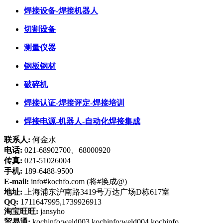
焊接设备-焊接机器人
切割设备
测量仪器
钢板钢材
破碎机
焊接认证-焊接评定-焊接培训
焊接电源-机器人-自动化焊接集成
联系人:
何金水
电话:
021-68902700、68000920
传真:
021-51026004
手机:
189-6488-9500
E-mail:
info#kochfo.com (将#换成@)
地址:
上海浦东沪南路3419号万达广场D栋617室
QQ:
1711647995,1739926913
淘宝旺旺:
jansyho
贸易通:
kochinfo:weld003,kochinfo:weld004,kochinfo