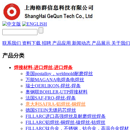
联系我们
资料下载
招聘
产品应用
新闻动态
产品展示
关于我
产品分类
焊接材料-进口焊丝-进口焊条
美国postalloy，weldmold耐磨焊丝
万能MAGANA电焊条电焊丝
瑞士OERLIKON-焊丝-焊条
奥钢联BOHLER-UTP焊接材料
法国SAF-FRO-焊丝-焊条
意大利SAFRA-铝焊丝-铜焊丝
德国STEIN无缝药芯焊丝
FILLARC进口高强焊丝及耐磨焊丝焊条
FILLARC铝焊丝-铜焊丝-镍焊丝-钴焊丝
FILLARC钛合金，不锈钢，钴合金，高温合金焊材