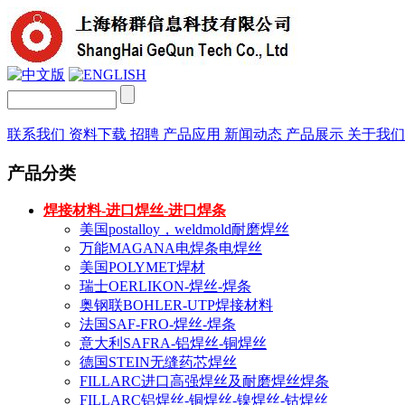
联系我们
资料下载
招聘
产品应用
新闻动态
产品展示
关于我
产品分类
焊接材料-进口焊丝-进口焊条
美国postalloy，weldmold耐磨焊丝
万能MAGANA电焊条电焊丝
美国POLYMET焊材
瑞士OERLIKON-焊丝-焊条
奥钢联BOHLER-UTP焊接材料
法国SAF-FRO-焊丝-焊条
意大利SAFRA-铝焊丝-铜焊丝
德国STEIN无缝药芯焊丝
FILLARC进口高强焊丝及耐磨焊丝焊条
FILLARC铝焊丝-铜焊丝-镍焊丝-钴焊丝