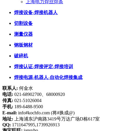
上海电力焊丝焊条
焊接设备-焊接机器人
切割设备
测量仪器
钢板钢材
破碎机
焊接认证-焊接评定-焊接培训
焊接电源-机器人-自动化焊接集成
联系人:
何金水
电话:
021-68902700、68000920
传真:
021-51026004
手机:
189-6488-9500
E-mail:
info#kochfo.com (将#换成@)
地址:
上海浦东沪南路3419号万达广场D栋617室
QQ:
1711647995,1739926913
淘宝旺旺:
jansyho